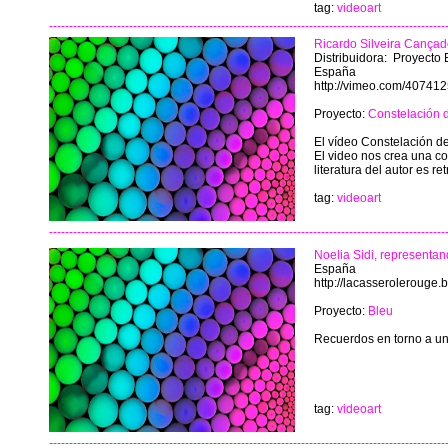
tag:
videoart
---------------------------------------------------------------------------------------------------
Ricardo Silveira Cançad
Distribuidora: Proyecto 
España
http://vimeo.com/407412
Proyecto:
Constelación 
El vídeo Constelación de 
El video nos crea una co
literatura del autor es 
tag:
videoart
---------------------------------------------------------------------------------------------------
Noelia Sidi, represent
España
http://lacasserolerouge.
Proyecto:
Bleu
Recuerdos en torno a un
tag:
videoart
---------------------------------------------------------------------------------------------------