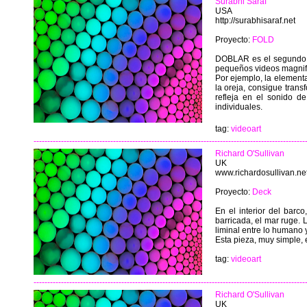
Surabhi Saraf
USA
http://surabhisaraf.net
Proyecto:
FOLD
DOBLAR es el segundo vi
pequeños videos magnifi
Por ejemplo, la elementa
la oreja, consigue tran
refleja en el sonido de
individuales.
tag:
videoart
---------------------------------------------------------------------------------------------------
Richard O'Sullivan
UK
www.richardosullivan.ne
Proyecto:
Deck
En el interior del barco
barricada, el mar ruge.
liminal entre lo humano y
Esta pieza, muy simple, 
tag:
videoart
---------------------------------------------------------------------------------------------------
Richard O'Sullivan
UK