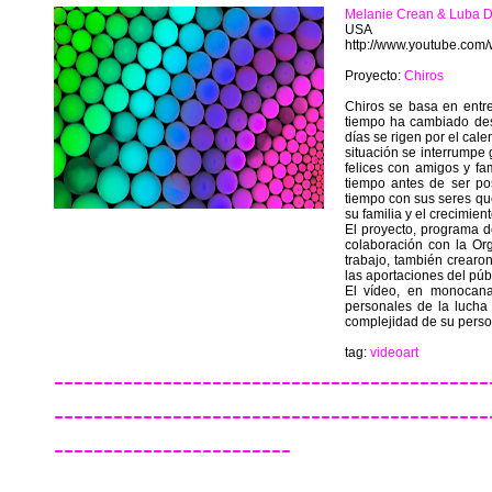
Melanie Crean & Luba 
USA
http://www.youtube.co
Proyecto:
Chiros
Chiros se basa en entr
tiempo ha cambiado desd
días se rigen por el cal
situación se interrumpe
felices con amigos y fa
tiempo antes de ser po
tiempo con sus seres que
su familia y el crecimient
El proyecto, programa d
colaboración con la Or
trabajo, también crearo
las aportaciones del públ
El vídeo, en monocana
personales de la lucha 
complejidad de su person
tag:
videoart
--------------------------------------------
--------------------------------------------
------------------------