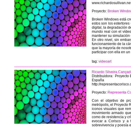
www.richardosullivan.ne
Proyecto:
Broken Windo
Broken Windows está cre
estos son los estertores
digital, la degradación d
mundo real con el vídeo
mantener su simulación
En otro nivel, sin embar
funcionamiento de la cá
que la mayoría de nosot
participar con ella en u
tag:
videoart
---------------------------------------------------------------------------------------------------
Ricardo Silveira Cançad
Distribuidora: Proyecto 
España
http://representacorisco.
Proyecto:
Representa Co
Con el objetivo de pro
metrópolis, el Proyecto 
iconos visuales que rem
movimiento armado que 
como de resistencia y crí
evocar a Corisco y a t
sobrevivencia y poesía e