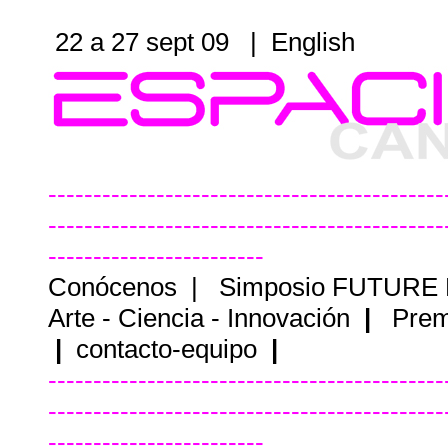
22 a 27 sept 09 |
English
--------------------------------------------
--------------------------------------------
------------------------
Conócenos
|
Simposio FUTURE
Arte - Ciencia - Innovación
|
Prem
|
contacto-equipo
|
--------------------------------------------
--------------------------------------------
------------------------