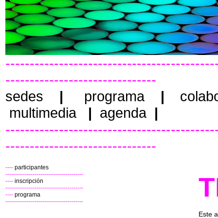
-------------------------------------------
-------------------------------
sedes
|
programa
|
colab
multimedia
|
agenda
|
-------------------------------------------
-------------------------------
----
participantes
----------------------------------------
T
----
inscripción
----------------------------------------
----
programa
----------------------------------------
Este a