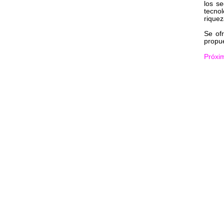
los se
tecno
riquez
Se ofr
propu
Próxi