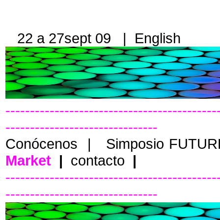
22 a 27sept 09 |
English
-------------------------------------------
-------------------------------
Conócenos
|
Simposio FUTU
Market
|
contacto
|
-------------------------------------------
-------------------------------