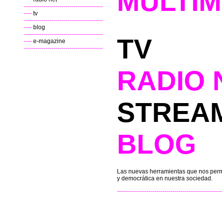
MULTIM
----------------------------------------
----
tv
----------------------------------------
----
blog
----------------------------------------
TV
----
e-magazine
----------------------------------------
RADIO 
STREA
BLOG
Las nuevas herramientas que nos perm
y democrática en nuestra sociedad.
-----------------------------------------------------