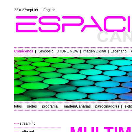
22 a 27sept 09
|
English
Conócenos
|
Simposio FUTURE NOW
|
Imagen Digital
|
Escenario
|
fotos
|
sedes
|
programa
|
madeinCanarias
|
patrocinadores
|
e-di
----
streaming
----------------------------------------
----
radio net