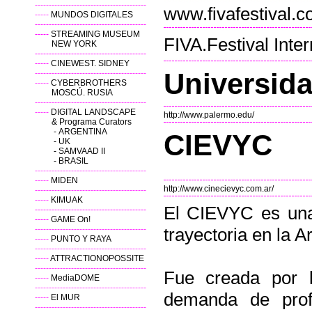
----------------------------------------
www.fivafestival.c
-----
MUNDOS DIGITALES
----------------------------------------
-----
STREAMING MUSEUM
FIVA.Festival Inter
NEW YORK
----------------------------------------
-----
CINEWEST. SIDNEY
Universid
----------------------------------------
-----
CYBERBROTHERS
MOSCÚ. RUSIA
----------------------------------------
-----
DIGITAL LANDSCAPE
http://www.palermo.edu/
& Programa Curators
-
ARGENTINA
CIEVYC
-
UK
-
SAMVAAD II
-
BRASIL
----------------------------------------
-----
MIDEN
http://www.cinecievyc.com.ar/
----------------------------------------
-----
KIMUAK
El CIEVYC es una
----------------------------------------
-----
GAME On!
----------------------------------------
trayectoria en la A
-----
PUNTO Y RAYA
----------------------------------------
-----
ATTRACTIONOPOSSITE
----------------------------------------
Fue creada por 
-----
MediaDOME
----------------------------------------
demanda de prof
-----
El MUR
----------------------------------------