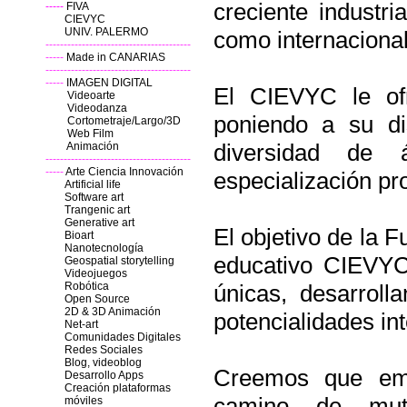
creciente industri
-----
FIVA
CIEVYC
UNIV. PALERMO
como internacional
----------------------------------------
-----
Made in CANARIAS
----------------------------------------
-----
IMAGEN DIGITAL
El CIEVYC le ofr
Videoarte
Videodanza
poniendo a su di
Cortometraje/Largo/3D
Web Film
diversidad de 
Animación
----------------------------------------
-----
Arte Ciencia Innovación
especialización pro
Artificial life
Software art
Trangenic art
Generative art
El objetivo de la
Bioart
Nanotecnología
educativo CIEVYC,
Geospatial storytelling
Videojuegos
Robótica
únicas, desarrol
Open Source
2D & 3D Animación
potencialidades in
Net-art
Comunidades Digitales
Redes Sociales
Blog, videoblog
Creemos que emp
Desarrollo Apps
Creación plataformas
camino de mutu
móviles