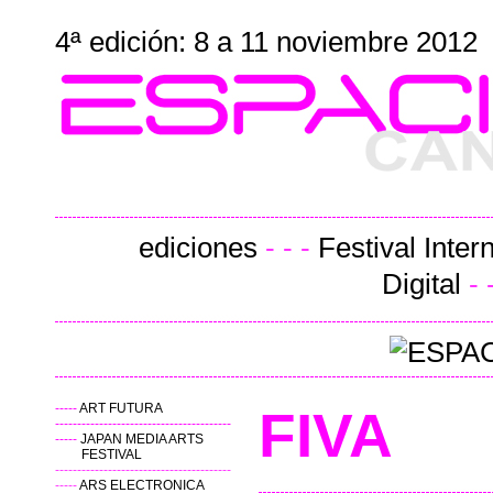
4ª edición: 8 a 11 noviembre 2012
ediciones
- - -
Festival Inter
Digital
- 
-----
ART FUTURA
FIVA
----------------------------------------
-----
JAPAN MEDIA ARTS
FESTIVAL
----------------------------------------
-----
ARS ELECTRONICA