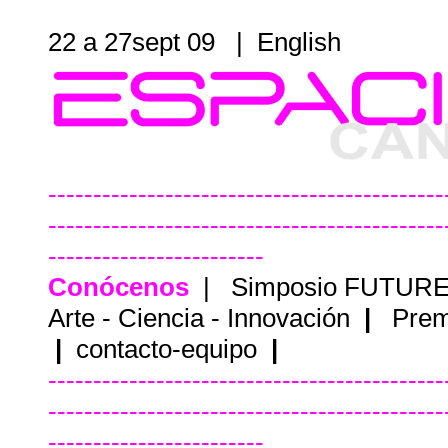
22 a 27sept 09 |
English
--------------------------------------------
--------------------------------------------
------------------------
Conócenos
|
Simposio FUTUR
Arte - Ciencia - Innovación
|
Prem
|
contacto-equipo
|
--------------------------------------------
--------------------------------------------
------------------------