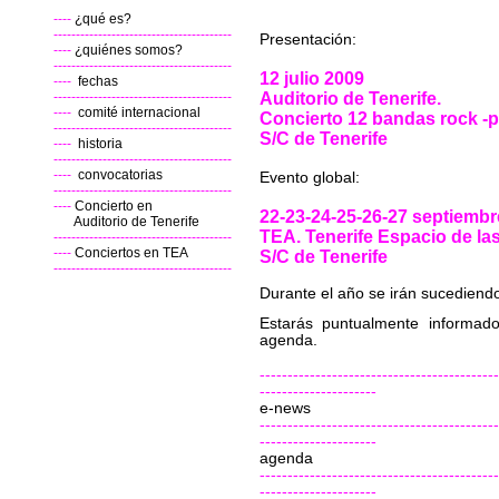
----
¿qué es?
----------------------------------------
Presentación:
----
¿quiénes somos?
----------------------------------------
12 julio 2009
----
fechas
----------------------------------------
Auditorio de Tenerife.
----
comité internacional
Concierto 12 bandas rock -p
----------------------------------------
S/C de Tenerife
----
historia
----------------------------------------
----
convocatorias
Evento global:
----------------------------------------
----
Concierto en
22-23-24-25-26-27 septiembr
Auditorio de Tenerife
TEA. Tenerife Espacio de las
----------------------------------------
----
Conciertos en TEA
S/C de Tenerife
----------------------------------------
Durante el año se irán sucediendo
Estarás puntualmente informado
agenda.
-------------------------------------------
---------------------
e-news
-------------------------------------------
---------------------
agenda
-------------------------------------------
---------------------