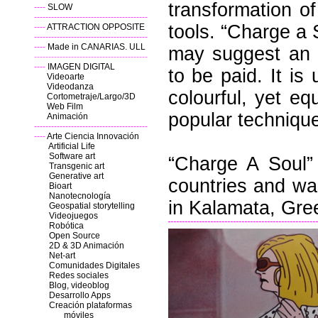
transformation o
----
SLOW
----------------------------------------
tools. “Charge a
----
ATTRACTION OPPOSITE
----------------------------------------
----
Made in CANARIAS. ULL
may suggest an a
----------------------------------------
----
IMAGEN DIGITAL
to be paid. It is
Videoarte
Videodanza
colourful, yet eq
Cortometraje/Largo/3D
Web Film
popular techniqu
Animación
----------------------------------------
----
Arte Ciencia Innovación
Artificial Life
Software art
“Charge A Soul”
Transgenic art
Generative art
countries and was
Bioart
Nanotecnología
in Kalamata, Gre
Geospatial storytelling
Videojuegos
Robótica
Open Source
2D & 3D Animación
Net-art
Comunidades Digitales
Redes sociales
Blog, videoblog
Desarrollo Apps
Creación plataformas
móviles