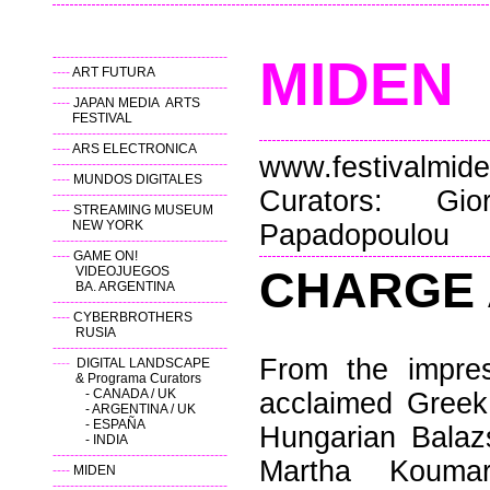
-
---------------------------------------
M
----
ART FUTURA
----------------------------------------
----
JAPAN MEDIA ARTS
FESTIVAL
----------------------------------------
----
ARS ELECTRONICA
www.festivalmide
----------------------------------------
----
MUNDOS DIGITALES
Curators: Gi
----------------------------------------
----
STREAMING MUSEUM
NEW YORK
Papadopoulou
----------------------------------------
----
GAME ON!
CHARGE 
VIDEOJUEGOS
BA. ARGENTINA
----------------------------------------
----
CYBERBROTHERS
RUSIA
----------------------------------------
From the impre
----
DIGITAL LANDSCAPE
& Programa Curators
-
CANADA / UK
acclaimed Gree
-
ARGENTINA / UK
-
ESPAÑA
Hungarian Balazs
- INDIA
----------------------------------------
Martha Koumar
----
MIDEN
----------------------------------------