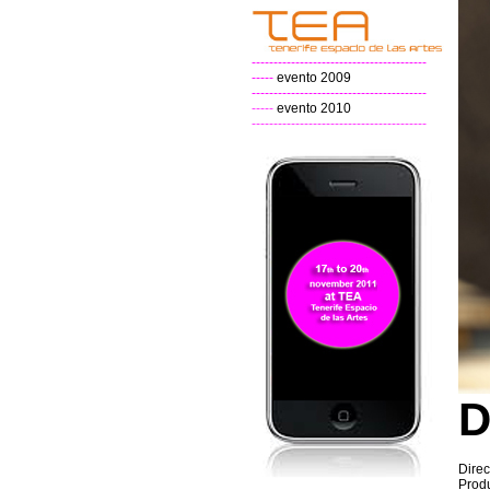
----------------------------------------
-----
evento 2009
----------------------------------------
-----
evento 2010
----------------------------------------
D
Direc
Produ