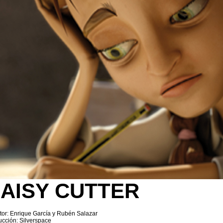
AISY CUTTER
tor: Enrique García y Rubén Salazar
cción: Silverspace