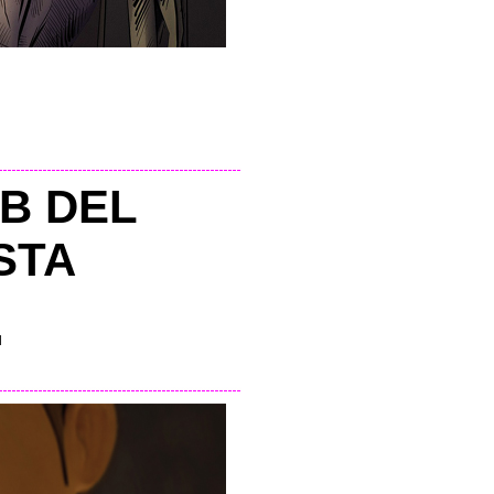
B DEL
STA
l