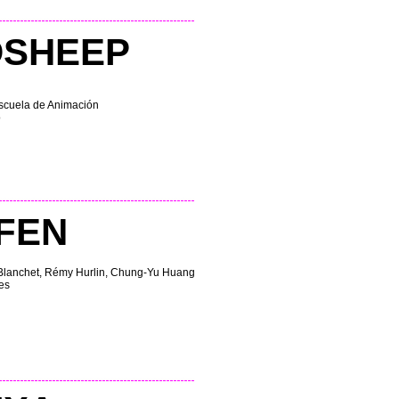
DSHEEP
scuela de Animación
o
FEN
n Blanchet, Rémy Hurlin, Chung-Yu Huang
es