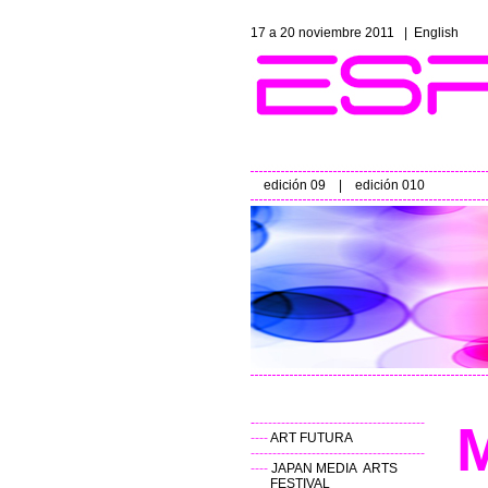
17 a 20 noviembre 2011 |
English
edición 09
|
edición 010
-
---------------------------------------
----
ART FUTURA
----------------------------------------
----
JAPAN MEDIA ARTS
FESTIVAL