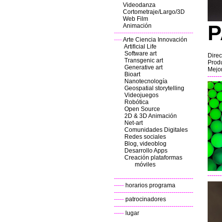
Videodanza
Cortometraje/Largo/3D
Web Film
P
Animación
----------------------------------------
----
Arte Ciencia Innovación
Artificial Life
Software art
Dire
Transgenic art
Produ
Generative art
Mejor
Bioart
Nanotecnología
Geospatial storytelling
Videojuegos
Robótica
Open Source
2D & 3D Animación
Net-art
Comunidades Digitales
Redes sociales
Blog, videoblog
Desarrollo Apps
Creación plataformas
móviles
----------------------------------------
-----
horarios programa
----------------------------------------
-----
patrocinadores
----------------------------------------
-----
lugar