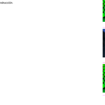
nstrucción.
--
--
--