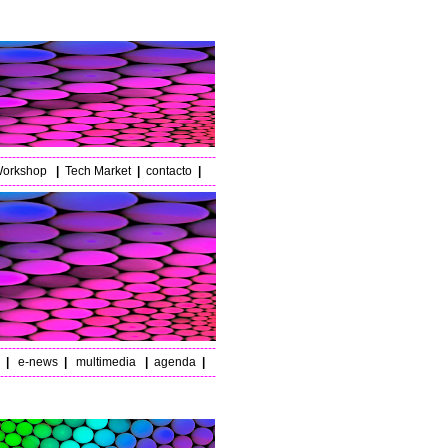
------------------------------------------------------
orkshop
|
Tech Market
|
contacto
|
------------------------------------------------------
------------------------------------------------------
|
e-news
|
multimedia
|
agenda
|
------------------------------------------------------