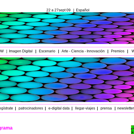
22 a 27sept 09 |
Español
----------------------------------------------------------------------------------------------------------------
OW
|
Imagen Digital
|
Escenario
|
Arte - Ciencia - Innovación
|
Premios
|
W
----------------------------------------------------------------------------------------------------------------
----------------------------------------------------------------------------------------------------------------
egístrate
|
patrocinadores
|
e-digital data
|
llegar-viajes
|
prensa
|
newsletter
----------------------------------------------------------------------------------------------------------------
grama