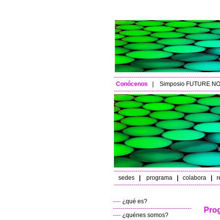
------------------------------------------------------
Conócenos
|
Simposio FUTURE N
------------------------------------------------------
------------------------------------------------------
sedes
|
programa
|
colabora
|
r
------------------------------------------------------
----
¿qué es?
----------------------------------------
Pro
----
¿quénes somos?