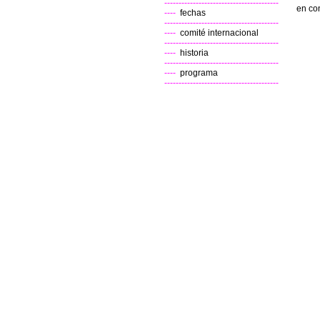
----------------------------------------
en co
----
fechas
----------------------------------------
----
comité internacional
----------------------------------------
----
historia
----------------------------------------
----
programa
----------------------------------------