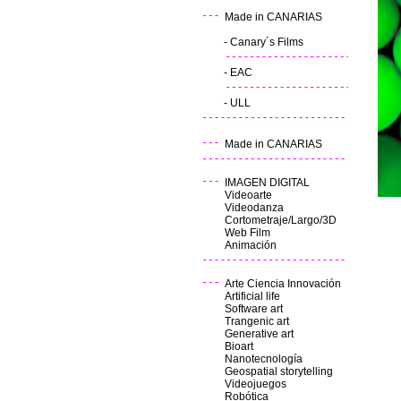
Made in CANARIAS
-
Canary´s Films
-
EAC
-
ULL
Made in CANARIAS
IMAGEN DIGITAL
Videoarte
Videodanza
Cortometraje/Largo/3D
Web Film
Animación
Arte Ciencia Innovación
Artificial life
Software art
Trangenic art
Generative art
Bioart
Nanotecnología
Geospatial storytelling
Videojuegos
Robótica