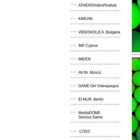
ATHENSVideoFestival
KIMUAK
VIDEOHOLICA. Bulgaria
IMF Cyprus
MIDEN
AV:IN. Moscú
GAME On! Videojuegos
El MUR. Berlín
MediaDOME
.
Serious Game
CITEC