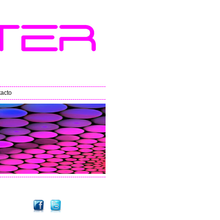
tacto
-