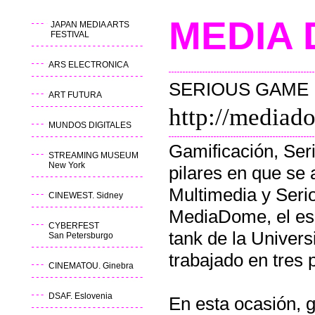
MED
JAPAN MEDIA ARTS
FESTIVAL
ARS ELECTRONICA
SERIOUS GAME
ART FUTURA
http://mediad
MUNDOS DIGITALES
Gamificación, Ser
STREAMING MUSEUM
New York
pilares en que s
Multimedia y Ser
CINEWEST. Sidney
MediaDome, el espa
CYBERFEST
tank de la Univers
San Petersburgo
trabajado en tres 
CINEMATOU. Ginebra
DSAF. Eslovenia
En esta ocasión, 