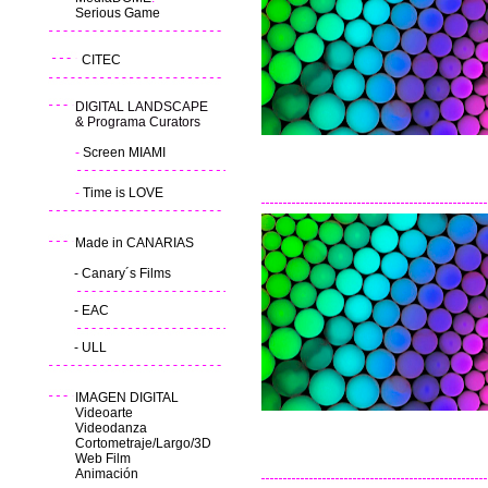
Serious Game
CITEC
DIGITAL LANDSCAPE
& Programa Curators
-
Screen MIAMI
-
Time is LOVE
Made in CANARIAS
-
Canary´s Films
-
EAC
-
ULL
IMAGEN DIGITAL
Videoarte
Videodanza
Cortometraje/Largo/3D
Web Film
Animación