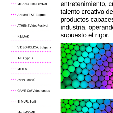
entretenimiento, c
MILANO Film Festival
talento creativo d
ANIMAFEST. Zagreb
productos capaces 
industria, operand
ATHENSVideoFestival
supuesto el rigor.
KIMUAK
VIDEOHOLICA. Bulgaria
IMF Cyprus
MIDEN
AV:IN. Moscú
GAME On! Videojuegos
El MUR. Berlín
MediaDOME
.