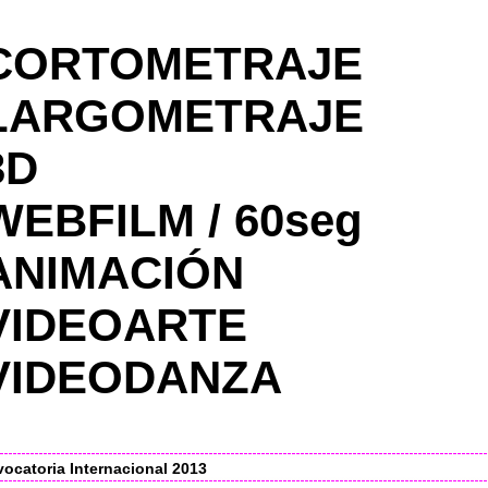
CORTOMETRAJE
LARGOMETRAJE
3D
WEBFILM / 60seg
ANIMACIÓN
VIDEOARTE
VIDEODANZA
ocatoria Internacional 2013