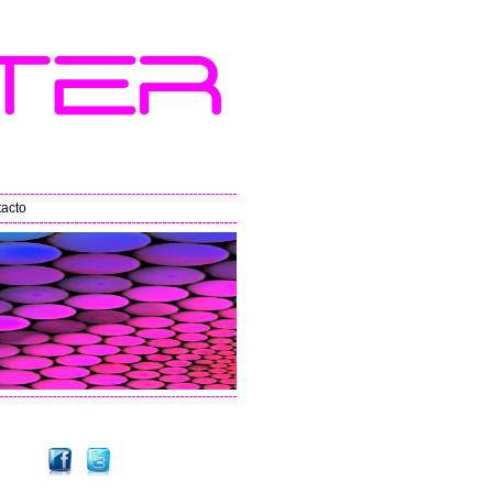
tacto
-
L