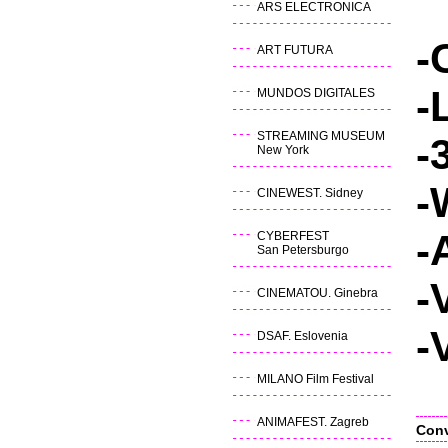
ARS ELECTRONICA
-
ART FUTURA
-
MUNDOS DIGITALES
STREAMING MUSEUM
-
New York
-
CINEWEST. Sidney
-
CYBERFEST
San Petersburgo
-
CINEMATOU. Ginebra
-
DSAF. Eslovenia
MILANO Film Festival
ANIMAFEST. Zagreb
Conv