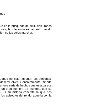
enos
re en la búsqueda de su ilusión. Todos
vir, la diferencia es tan solo decidir
sión no las dejes marchar.
a
 donde no solo importan las personas,
e desenvuelven. Concretamente, importa
gar una serie de hechos que esta parece
 a un gran número de mujeres, que su
s. Es su historia concreta la que nos
os episodios del relato, aquella con la