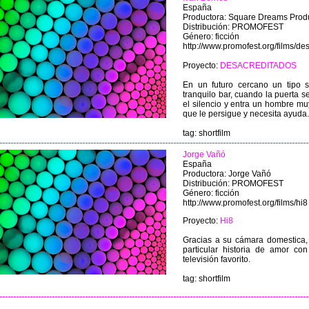
España
Productora: Square Dreams Prod
Distribución: PROMOFEST
Género: ficción
http://www.promofest.org/films/de
Proyecto:
DESACREDITADOS
En un futuro cercano un tipo s
tranquilo bar, cuando la puerta 
el silencio y entra un hombre mu
que le persigue y necesita ayuda.
tag: shortfilm
Jorge Vañó
España
Productora: Jorge Vañó
Distribución: PROMOFEST
Género: ficción
http://www.promofest.org/films/hi8
Proyecto:
Hi8
Gracias a su cámara domestica, u
particular historia de amor c
televisión favorito.
tag: shortfilm