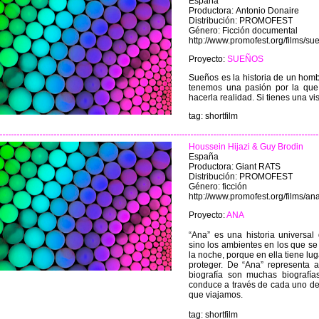
España
Productora: Antonio Donaire
Distribución: PROMOFEST
Género: Ficción documental
http://www.promofest.org/films/su
Proyecto:
SUEÑOS
Sueños es la historia de un homb
tenemos una pasión por la que vi
hacerla realidad. Si tienes una vi
tag: shortfilm
Houssein Hijazi & Guy Brodin
España
Productora: Giant RATS
Distribución: PROMOFEST
Género: ficción
http://www.promofest.org/films/an
Proyecto:
ANA
“Ana” es una historia universal
sino los ambientes en los que s
la noche, porque en ella tiene lu
proteger. De “Ana” representa
biografía son muchas biografía
conduce a través de cada uno de l
que viajamos.
tag: shortfilm