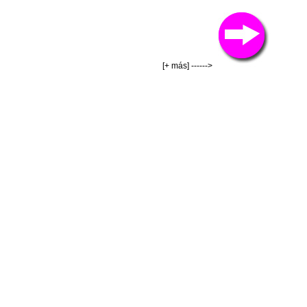
[+ más] ------>