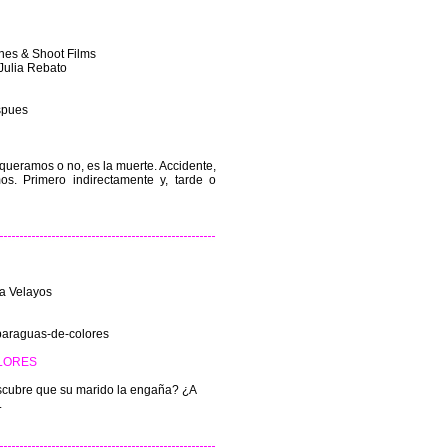
nes & Shoot Films
Julia Rebato
espues
queramos o no, es la muerte. Accidente,
. Primero indirectamente y, tarde o
a Velayos
-paraguas-de-colores
LORES
cubre que su marido la engaña? ¿A
.