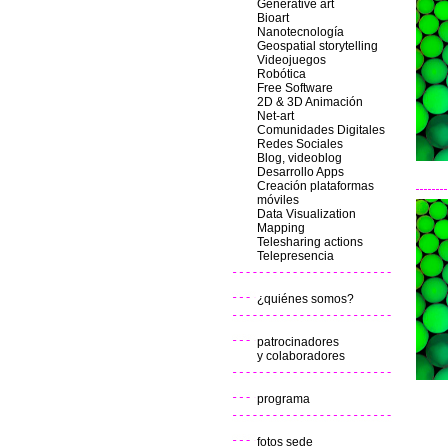
Generative art
Bioart
Nanotecnología
Geospatial storytelling
Videojuegos
Robótica
Free Software
2D & 3D Animación
Net-art
Comunidades Digitales
Redes Sociales
Blog, videoblog
Desarrollo Apps
Creación plataformas
móviles
Data Visualization
Mapping
Telesharing actions
Telepresencia
¿quiénes somos?
patrocinadores
y colaboradores
programa
fotos sede