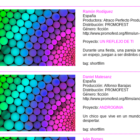
Ramón Rodíguez
España
Productora: Atraco Perfecto Prod
Distribución: PROMOFEST
Género: ficción
http://www.promofest.org/films/un-r
Proyecto:
UN REFLEJO DE TI
Durante una fiesta, una pareja se
un espejo, juegan a ser distintos
tag: shortfilm
Daniel Matesanz
España
Producción: Alfonso Barajas
Distribución: PROMOFEST
Género: ficción
http://www.promofest.org/films/an
Proyecto:
ANDROGINIA
Un chico que vive en un mundo 
despertar.
tag: shortfilm
Iván Bornes