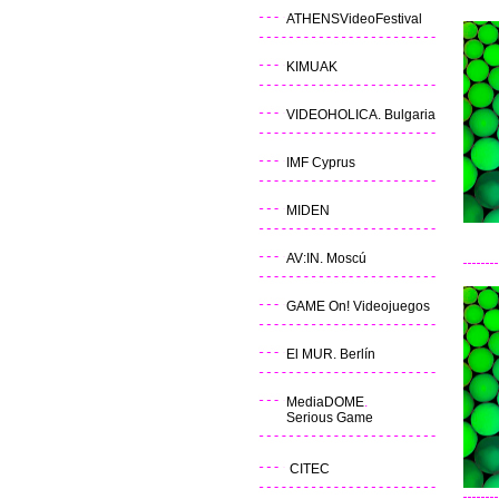
ATHENSVideoFestival
KIMUAK
VIDEOHOLICA. Bulgaria
IMF Cyprus
MIDEN
AV:IN. Moscú
GAME On! Videojuegos
El MUR. Berlín
MediaDOME
.
Serious Game
CITEC