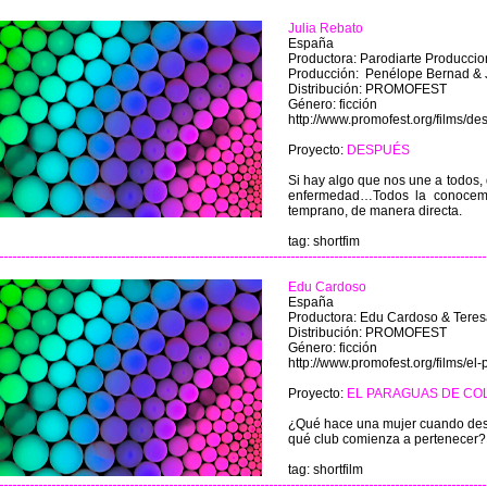
Julia Rebato
España
Productora: Parodiarte Produccio
Producción: Penélope Bernad & 
Distribución: PROMOFEST
Género: ficción
http://www.promofest.org/films/d
Proyecto:
DESPUÉS
Si hay algo que nos une a todos, 
enfermedad…Todos la conocemos
temprano, de manera directa.
tag: shortfim
Edu Cardoso
España
Productora: Edu Cardoso & Teres
Distribución: PROMOFEST
Género: ficción
http://www.promofest.org/films/el
Proyecto:
EL PARAGUAS DE CO
¿Qué hace una mujer cuando des
qué club comienza a pertenecer?
tag: shortfilm