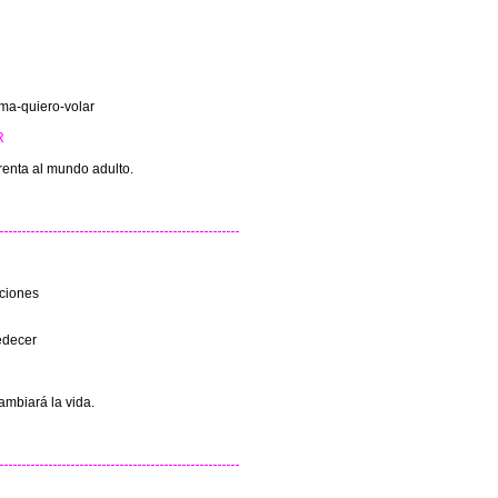
ama-quiero-volar
R
renta al mundo adulto.
ciones
edecer
ambiará la vida.