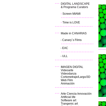
DIGITAL LANDSCAPE
& Programa Curators
-
Screen MIAMI
-
Time is LOVE
Made in CANARIAS
-
Canary´s Films
-
EAC
-
ULL
IMAGEN DIGITAL
Videoarte
Videodanza
Cortometraje/Largo/3D
Web Film
Animación
Arte Ciencia Innovación
Artificial life
Software art
Trangenic art