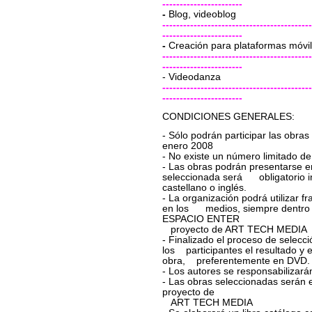
-----------------------
-
Blog, videoblog
-------------------------------------------
-----------------------
-
Creación para plataformas móvi
-------------------------------------------
-----------------------
- Videodanza
-------------------------------------------
-----------------------
CONDICIONES GENERALES:
- Sólo podrán participar las obras
enero 2008
- No existe un nú
mero
limitado de
- Las obras podrán presentarse e
seleccionada será obligatorio inc
castellano o inglés.
- La organización podrá utilizar f
en los medios, siempre dentro 
ESPACIO ENTER
proyecto de ART TECH MEDIA
- Finalizado el proceso de selecció
los participantes el resultado y 
obra, preferentemente en DVD.
- Los autores se responsabilizará
- Las obras seleccionadas será
proyecto de
ART TECH MEDIA