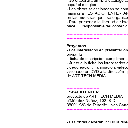
- Se elaborará un libro catálogo c
español e inglés.
- Las obras seleccionadas se co
mismas a ESPACIO ENTER, ART 
en las muestras que se organice
- Para preservar la libertad de lo
hace responsable del contenido
-------------------------------------------
-----------------------
Proyectos:
- Los interesados en presentar o
enviar la
ficha de inscripción cumpliment
- Junto a la ficha los interesados 
videocreación, animación, videod
visionado un DVD a la direcció
de ART TECH MEDIA
-------------------------------------------
-----------------------
ESPACIO ENTER
proyecto de ART TECH MEDIA
c/Méndez Nuñez, 102, 6ºD
38001 S/C de Tenerife. Islas Can
-------------------------------------------
-----------------------
- Las obras deberán incluir la dire