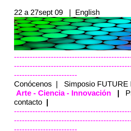
22 a 27sept 09 |
English
--------------------------------------------
--------------------------------------------
------------------------
Conócenos
|
Simposio FUTURE
Arte - Ciencia - Innovación
|
P
contacto
|
--------------------------------------------
--------------------------------------------
------------------------