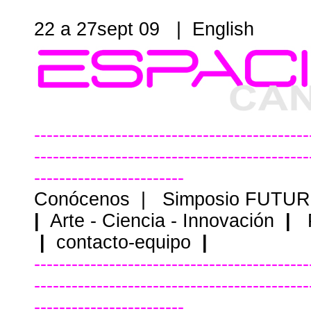
22 a 27sept 09 |
English
--------------------------------------------
--------------------------------------------
------------------------
Conócenos
|
Simposio FUTU
|
Arte - Ciencia - Innovación
|
|
contacto-equipo
|
--------------------------------------------
--------------------------------------------
------------------------