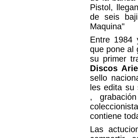
Pistol, lleg
de seis baj
Maquina"
Entre 1984 
que pone al 
su primer t
Discos Ari
sello nacio
les edita su
, grabació
coleccionis
contiene tod
Las actucio