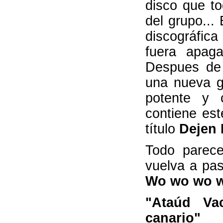
disco que t
del grupo...
discográfica
fuera apag
Despues de 
una nueva g
potente y 
contiene est
título
Dejen 
Todo parec
vuelva a pas
Wo wo wo 
"Ataúd Vac
canario"