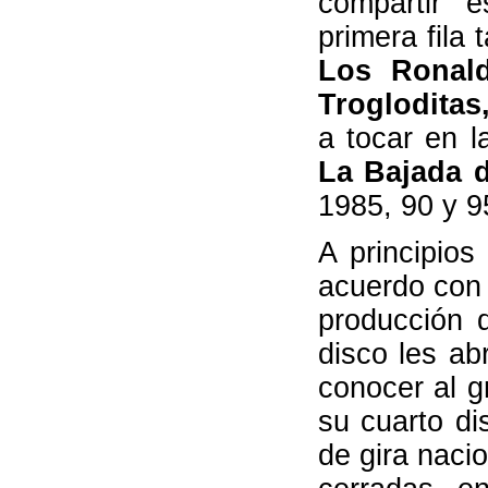
compartir 
primera fila
Los Ronald
Trogloditas
a tocar en l
La Bajada d
1985, 90 y 9
A principio
acuerdo con 
producción 
disco les a
conocer al g
su cuarto d
de gira naci