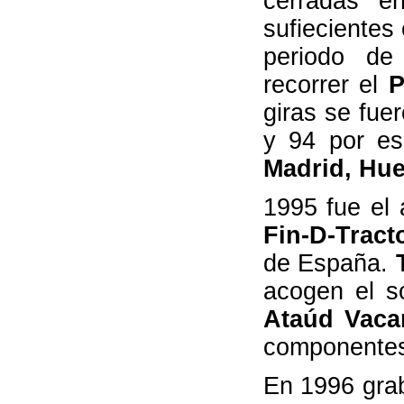
cerradas 
sufiecientes
periodo de
recorrer el
P
giras se fue
y 94 por e
Madrid, Hue
1995 fue el
Fin-D-Tract
de España.
acogen el s
Ataúd Vaca
componentes
En 1996 gra