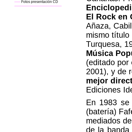
-----
Fotos presentación CD
Enciclopedi
----------------------------------------
El Rock en 
Añaza, Cabild
mismo título
Turquesa, 1
Música Popu
(editado por
2001), y de 
mejor direc
Ediciones Id
En 1983 se 
(batería) Faf
mediados de
de la banda