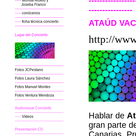
-----------------
-----
Montse Arbelo y
Joseba Franco
----------------
----------------------------------------
-----
conócenos
----------------------------------------
ATAÚD VA
-----
ficha técnica concierto
----------------------------------------
Lugar del Concierto:
http://ww
----------------------------------------
Fotos JCPestano
----------------------------------------
Fotos Laura Sánchez
----------------------------------------
Fotos Manuel Montes
----------------------------------------
Fotos Ventura Mendoza
----------------------------------------
Audiovisual Concierto
----------------------------------------
Hablar de
At
-----
Vídeos
----------------------------------------
gran parte 
Presentación CD
Canarias. Pr
----------------------------------------