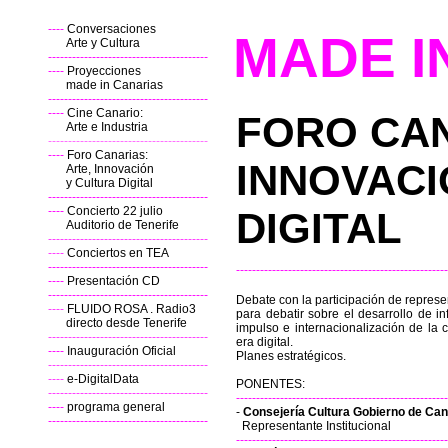
----
Conversaciones
MADE I
Arte y Cultura
----------------------------------------
----
Proyecciones
made in Canarias
----------------------------------------
----
Cine Canario:
FORO CA
Arte e Industria
----------------------------------------
----
Foro Canarias:
INNOVACI
Arte, Innovación
y Cultura Digital
----------------------------------------
----
Concierto 22 julio
DIGITAL
Auditorio de Tenerife
----------------------------------------
----
Conciertos en TEA
----------------------------------------
-----------------------------------------------------
----
Presentación CD
----------------------------------------
Debate con la participación de represent
----
FLUIDO ROSA . Radio3
para debatir sobre el desarrollo de i
directo desde Tenerife
impulso e internacionalización de la cu
----------------------------------------
era digital.
----
Inauguración Oficial
Planes estratégicos.
----------------------------------------
----
e-DigitalData
PONENTES:
----------------------------------------
-----------------------------------------------------
----
programa general
-
Consejería Cultura Gobierno de Can
----------------------------------------
Representante Institucional
-----------------------------------------------------