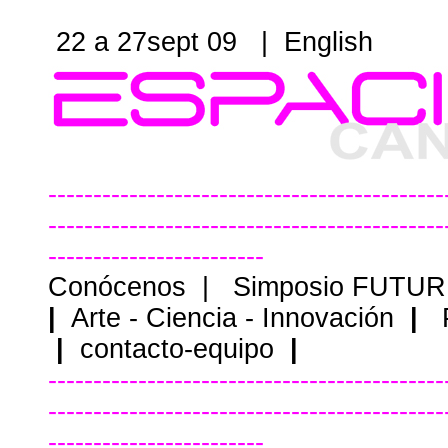
22 a 27sept 09 |
English
--------------------------------------------
--------------------------------------------
------------------------
Conócenos
|
Simposio FUTU
|
Arte - Ciencia - Innovación
|
|
contacto-equipo
|
--------------------------------------------
--------------------------------------------
------------------------