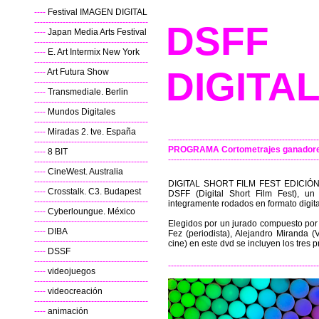
----
Festival IMAGEN DIGITAL
----------------------------------------
DSFF
----
Japan Media Arts Festival
----------------------------------------
----
E. Art Intermix New York
----------------------------------------
DIGITA
----
Art Futura Show
----------------------------------------
----
Transmediale. Berlin
----------------------------------------
----
Mundos Digitales
----------------------------------------
----
Miradas 2. tve. España
-----------------------------------------------------
----------------------------------------
PROGRAMA Cortometrajes ganadores 
----
8 BIT
-----------------------------------------------------
----------------------------------------
----
CineWest. Australia
----------------------------------------
DIGITAL SHORT FILM FEST EDICIÓN 1 
----
Crosstalk. C3. Budapest
DSFF (Digital Short Film Fest), un
----------------------------------------
integramente rodados en formato digita
----
Cyberloungue. México
----------------------------------------
Elegidos por un jurado compuesto por L
----
DIBA
Fez (periodista), Alejandro Miranda (
----------------------------------------
cine) en este dvd se incluyen los tres p
----
DSSF
----------------------------------------
-----------------------------------------------------
----
videojuegos
----------------------------------------
----
videocreación
----------------------------------------
----
animación