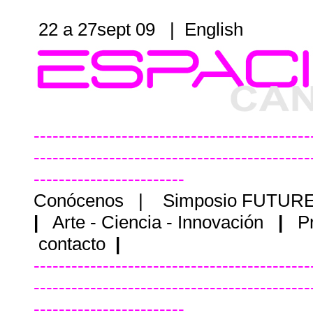
22 a 27sept 09 |
English
--------------------------------------------
--------------------------------------------
------------------------
Conócenos
|
Simposio FUTUR
|
Arte - Ciencia - Innovación
|
P
contacto
|
--------------------------------------------
--------------------------------------------
------------------------