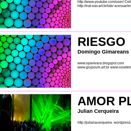
http://www.youtube.com/user/ Cel
http://nat-eav.art.br/lab/ acessar
----------------------------------------------------------------------------------------------------------------
RIESGO
Domingo Gimareans
www.opavivara.blogspot.com
www.grupoum.art.br www.osseten
----------------------------------------------------------------------------------------------------------------
AMOR P
Julian Cerqueira
http://julianacerqueira. wordpres