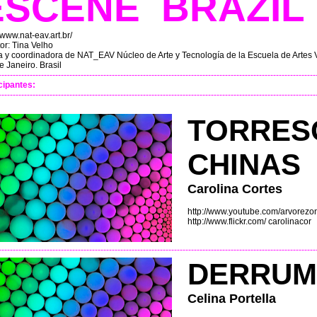
ESCENE BRA
//www.nat-eav.art.br/
or: Tina Velho
ta y coordinadora de NAT_EAV Núcleo de Arte y Tecnología de la Escuela de Arte
e Janeiro. Brasil
----------------------------------------------------------------------------------------------------------------
cipantes:
----------------------------------------------------------------------------------------------------------------
TORRES
CHINAS
Carolina Cortes
http://www.youtube.com/arvorezo
http://www.flickr.com/ carolinacor
----------------------------------------------------------------------------------------------------------------
DERRUM
Celina Portella