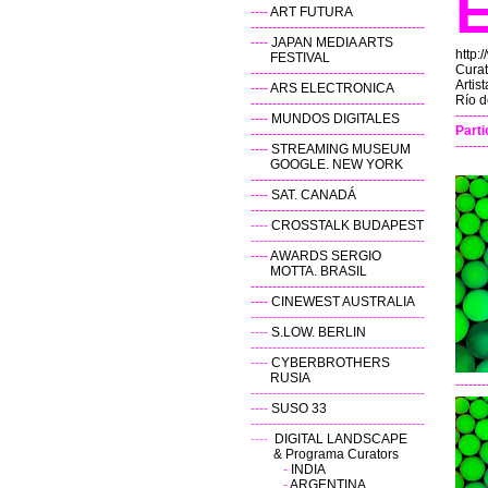
----
ART FUTURA
----------------------------------------
----
JAPAN MEDIA ARTS
http:
FESTIVAL
Curat
----------------------------------------
Artis
----
ARS ELECTRONICA
Río d
----------------------------------------
-------
----
MUNDOS DIGITALES
Parti
----------------------------------------
-------
----
STREAMING MUSEUM
GOOGLE. NEW YORK
----------------------------------------
----
SAT. CANADÁ
----------------------------------------
----
CROSSTALK BUDAPEST
----------------------------------------
----
AWARDS SERGIO
MOTTA. BRASIL
----------------------------------------
----
CINEWEST AUSTRALIA
----------------------------------------
----
S.LOW. BERLIN
----------------------------------------
----
CYBERBROTHERS
RUSIA
-------
----------------------------------------
----
SUSO 33
----------------------------------------
----
DIGITAL LANDSCAPE
& Programa Curators
-
INDIA
-
ARGENTINA