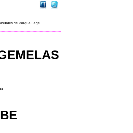
ZIL
s Visuales de Parque Lage.
----------------------------------------------------
----------------------------------------------------
GEMELAS
na
----------------------------------------------------
BE