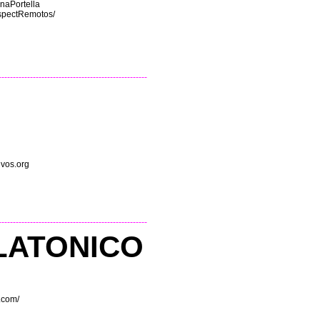
inaPortella
/espectRemotos/
----------------------------------------------------
vos.org
----------------------------------------------------
LATONICO
s.com/