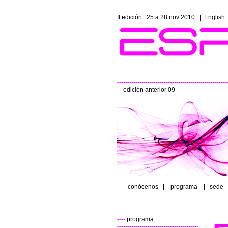
II edición. 25 a 28 nov 2010
|
English
------------------------------------------------------
edición anterior 09
- 
------------------------------------------------------
------------------------------------------------------
conócenos
|
programa
|
sede
------------------------------------------------------
----
programa
----------------------------------------