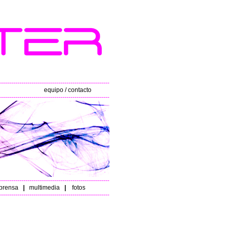
------------------------------------------------------
equipo / contacto
------------------------------------------------------
------------------------------------------------------
rensa
|
multimedia
|
fotos
------------------------------------------------------