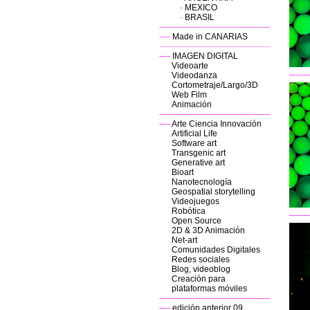
-
MEXICO
-
BRASIL
----------------------------------------
----
Made in CANARIAS
----------------------------------------
----
IMAGEN DIGITAL
Videoarte
-------
Videodanza
Cortometraje/Largo/3D
Web Film
Animación
----------------------------------------
----
Arte Ciencia Innovación
Artificial Life
Software art
Transgenic art
Generative art
Bioart
Nanotecnología
Geospatial storytelling
Videojuegos
Robótica
-------
Open Source
2D & 3D
Animación
Net-art
Comunidades Digitales
Redes sociales
Blog, videoblog
Creación para
plataformas móviles
----------------------------------------
----
edición anterior 09