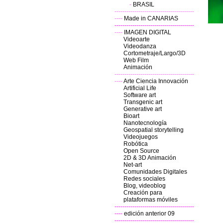
-
BR
ASIL
----------------------------------------
----
Made in CANARIAS
----------------------------------------
----
IMAGEN DIGITAL
Videoarte
Videodanza
Cortometraje/Largo/3D
Web Film
Animación
----------------------------------------
----
Arte Ciencia Innovación
Artificial Life
Software art
Transgenic art
Generative art
Bioart
Nanotecnología
Geospatial storytelling
Videojuegos
Robótica
Open Source
2D & 3D
Animación
Net-art
Comunidades Digitales
Redes sociales
Blog, videoblog
Creación para
plataformas móviles
----------------------------------------
----
edición anterior 09
----------------------------------------