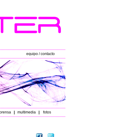
------------------------------------------------------
equipo / contacto
------------------------------------------------------
------------------------------------------------------
rensa
|
multimedia
|
fotos
------------------------------------------------------
33