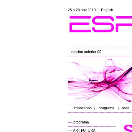
25 a 28 nov 2010
|
English
------------------------------------------------------
edición anterior 09
- 
------------------------------------------------------
------------------------------------------------------
conócenos
|
programa
|
sede
------------------------------------------------------
----
programa
----------------------------------------
----
ART FUTURA