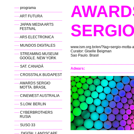
AWA
----
programa
----------------------------------------
----
ART FUTURA
----------------------------------------
SERG
----
JAPAN MEDIA ARTS
FESTIVAL
----------------------------------------
----
ARS ELECTRONICA
----------------------------------------
----
MUNDOS DIGITALES
www.ism.org.br/en/?tag=sergio-motta-
----------------------------------------
Curator: Giselle Beigman
----
STREAMING MUSEUM
Sao Paulo. Brasil
GOOGLE. NEW YORK
----------------------------------------
-----------------------------------------------------
----
SAT. CANADÁ
Adwars:
----------------------------------------
-----------------------------------------------------
----
CROSSTALK BUDAPEST
----------------------------------------
----
AWARDS SERGIO
MOTTA. BRASIL
----------------------------------------
----
CINEWEST AUSTRALIA
----------------------------------------
----
S.LOW. BERLIN
----------------------------------------
----
CYBERBROTHERS
RUSIA
----------------------------------------
----
SUSO 33
----------------------------------------
----
DIGITAL LANDSCAPE