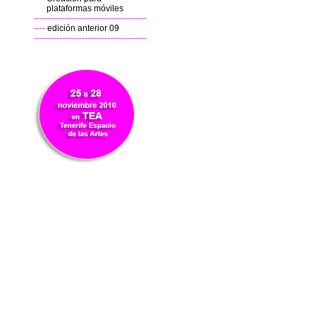
plataformas móviles
----------------------------------------
----
edición anterior 09
----------------------------------------