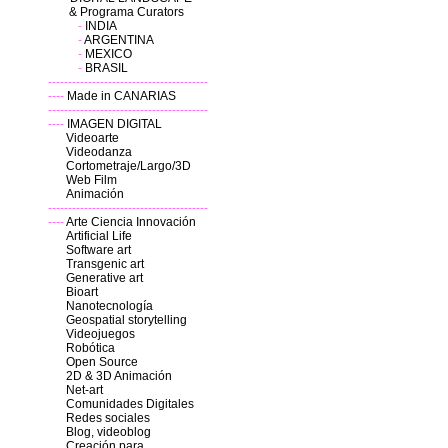
& Programa Curators
-
INDIA
-
ARGENTINA
-
MEXICO
-
BRASIL
----------------------------------------
----
Made in CANARIAS
----------------------------------------
----
IMAGEN DIGITAL
Videoarte
Videodanza
Cortometraje/Largo/3D
Web Film
Animación
----------------------------------------
----
Arte Ciencia Innovación
Artificial Life
Software art
Transgenic art
Generative art
Bioart
Nanotecnología
Geospatial storytelling
Videojuegos
Robótica
Open Source
2D & 3D
Animación
Net-art
Comunidades Digitales
Redes sociales
Blog, videoblog
Creación para